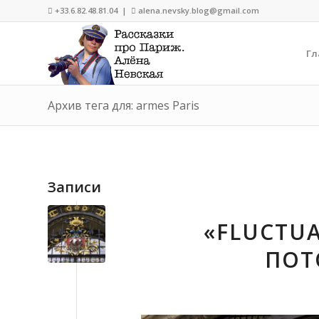
+33.6.82.48.81.04 |
alena.nevsky.blog@gmail.com


Гл
Архив тега для: armes Paris
Записи
«FLUCTUA
ПОТ