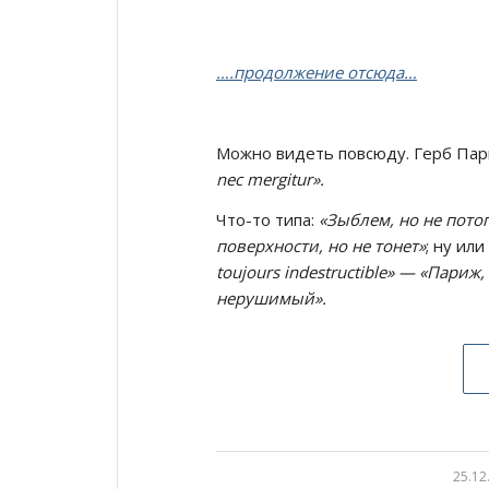
….продолжение отсюда…
Можно видеть повсюду. Герб Пари
nec mergitur».
Что-то типа:
«Зыблем, но не потоп
поверхности, но не тонет»
; ну или
toujours indestructible» — «Париж
нерушимый».
25.12
/