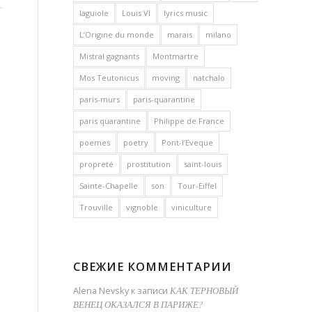
laguiole
Louis VI
lyrics music
L’Origine du monde
marais
milano
Mistral gagnants
Montmartre
Mos Teutonicus
moving
natchalo
paris-murs
paris-quarantine
paris quarantine
Philippe de France
poemes
poetry
Pont-l’Eveque
propreté
prostitution
saint-louis
Sainte-Chapelle
son
Tour-Eiffel
Trouville
vignoble
viniculture
СВЕЖИЕ КОММЕНТАРИИ
Alena Nevsky
к записи
КАК ТЕРНОВЫЙ
ВЕНЕЦ ОКАЗАЛСЯ В ПАРИЖЕ?