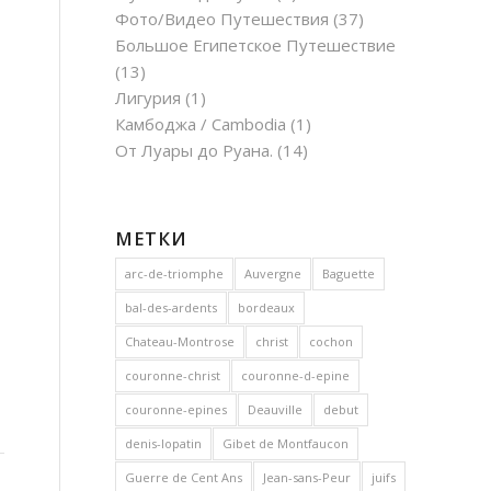
Фото/Видео Путешествия
(37)
Большое Египетское Путешествие
(13)
Лигурия
(1)
Камбоджа / Cambodia
(1)
От Луары до Руана.
(14)
МЕТКИ
arc-de-triomphe
Auvergne
Baguette
bal-des-ardents
bordeaux
Chateau-Montrose
christ
cochon
couronne-christ
couronne-d-epine
couronne-epines
Deauville
debut
denis-lopatin
Gibet de Montfaucon
Guerre de Cent Ans
Jean-sans-Peur
juifs