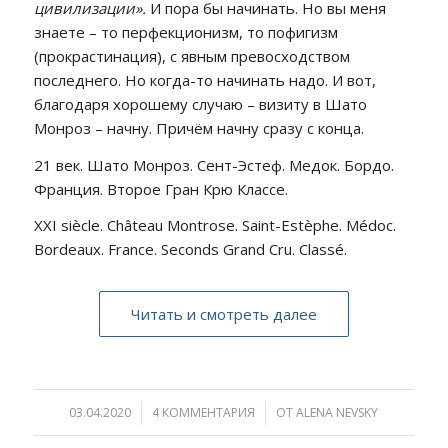
цивилизации».
И пора бы начинать. Но вы меня
знаете – то перфекционизм, то пофигизм
(прокрастинация), с явным превосходством
последнего. Но когда-то начинать надо. И вот,
благодаря хорошему случаю – визиту в Шато
Монроз – начну. Причём начну сразу с конца.
21 век. Шато Монроз. Сент-Эстеф. Медок. Бордо.
Франция. Второе Гран Крю Классе.
XXI siècle. Château Montrose. Saint-Estèphe. Médoc.
Bordeaux. France. Seconds Grand Cru. Classé.
Читать и смотреть далее
03.04.2020
/
4 КОММЕНТАРИЯ
/
ОТ
ALENA NEVSKY