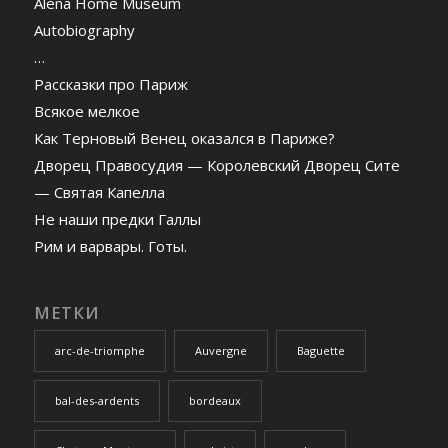
Alena Home Museum
Autobiography
…
Рассказки про Париж
Всякое мелкое
Как Терновый Венец оказался в Париже?
Дворец Правосудия — Королевский Дворец Сите
— Святая Капелла
Не наши предки Галлы
Рим и варвары. Готы.
МЕТКИ
arc-de-triomphe
Auvergne
Baguette
bal-des-ardents
bordeaux