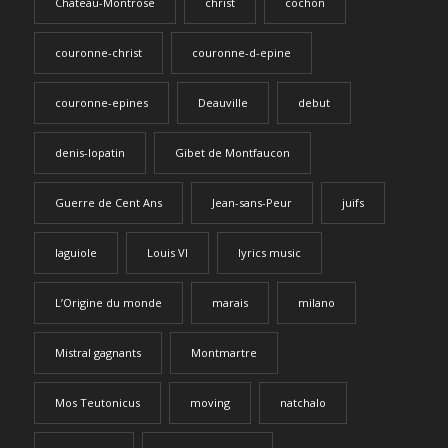
Chateau-Montrose
christ
cochon
couronne-christ
couronne-d-epine
couronne-epines
Deauville
debut
denis-lopatin
Gibet de Montfaucon
Guerre de Cent Ans
Jean-sans-Peur
juifs
laguiole
Louis VI
lyrics music
L’Origine du monde
marais
milano
Mistral gagnants
Montmartre
Mos Teutonicus
moving
natchalo