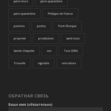
paris-murs
paris-quarantine
paris quarantine
Philippe de France
poemes
poetry
Pont-l’Eveque
propreté
prostitution
saint-louis
Sainte-Chapelle
son
Tour-Eiffel
Trouville
vignoble
viniculture
ОБРАТНАЯ СВЯЗЬ
Ваше имя (обязательно)