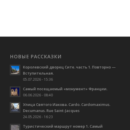
НОВЫЕ РАССКАЗКИ
Королевский дворец Сите. часть 1. Повторно —
Вступительная.
05.07.2026 - 15:36
Самый посещаемый «монумент» Франции.
06.06.2026 - 08:40
Улица Святого Иакова. Cardo. Cardomaximus.
Decumanus. Rue Saint-Jacques
24.05.2026 - 16:23
Туристический маршрут номер 1. Самый