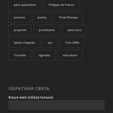
paris quarantine
Philippe de France
poemes
poetry
Pont-l’Eveque
propreté
prostitution
saint-louis
Sainte-Chapelle
son
Tour-Eiffel
Trouville
vignoble
viniculture
ОБРАТНАЯ СВЯЗЬ
Ваше имя (обязательно)