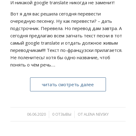
И никакой google translate никогда не заменит!
Вот я для вас решила сегодня перевести
очередную песенку. Ну как перевести? – дать
подстрочник. Перевела. Но перевод дам завтра. А
сегодня предлагаю всем загнать текст песни в тот
самый google translate и отдать должное живым
переводчикам!!!! Текст по-французски прилагается.
Не поленитесь! хотя бы одно название, чтоб
понять о чём речь….
читать смотреть далее
06.06.2020
/
0 ОТЗЫВЫ
/
ОТ
ALENA NEVSKY