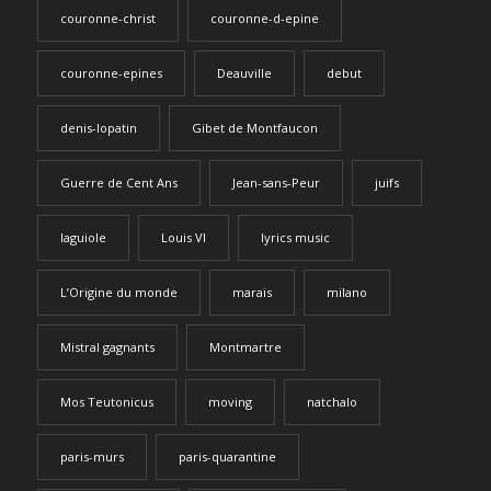
couronne-christ
couronne-d-epine
couronne-epines
Deauville
debut
denis-lopatin
Gibet de Montfaucon
Guerre de Cent Ans
Jean-sans-Peur
juifs
laguiole
Louis VI
lyrics music
L’Origine du monde
marais
milano
Mistral gagnants
Montmartre
Mos Teutonicus
moving
natchalo
paris-murs
paris-quarantine