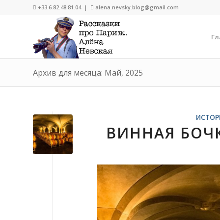
+33.6.82.48.81.04 |
alena.nevsky.blog@gmail.com


Гл
Архив для месяца: Май, 2025
ИСТОР
ВИННАЯ БОЧК