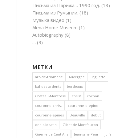
Письма из Парижа… 1990 год.
(13)
Письма из Румынии.
(18)
Музыка видео
(1)
Alena Home Museum
(1)
,
Autobiography
(8)
…
(9)
МЕТКИ
arc-de-triomphe
Auvergne
Baguette
bal-des-ardents
bordeaux
в
Chateau-Montrose
christ
cochon
couronne-christ
couronne-d-epine
couronne-epines
Deauville
debut
denis-lopatin
Gibet de Montfaucon
Guerre de Cent Ans
Jean-sans-Peur
juifs