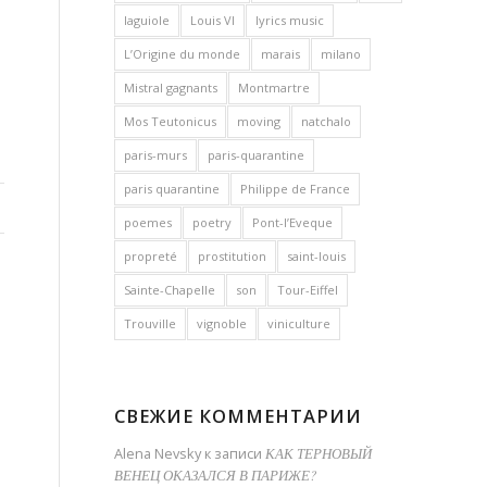
laguiole
Louis VI
lyrics music
L’Origine du monde
marais
milano
Mistral gagnants
Montmartre
Mos Teutonicus
moving
natchalo
paris-murs
paris-quarantine
paris quarantine
Philippe de France
poemes
poetry
Pont-l’Eveque
propreté
prostitution
saint-louis
Sainte-Chapelle
son
Tour-Eiffel
Trouville
vignoble
viniculture
СВЕЖИЕ КОММЕНТАРИИ
Alena Nevsky
к записи
КАК ТЕРНОВЫЙ
ВЕНЕЦ ОКАЗАЛСЯ В ПАРИЖЕ?