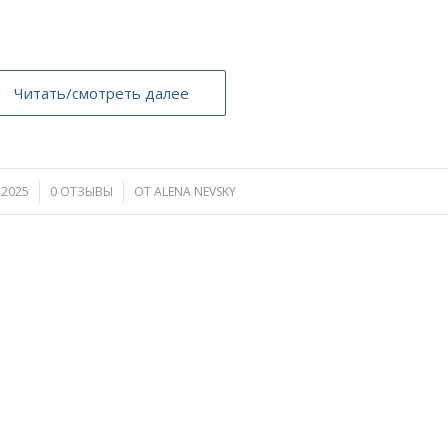
Читать/смотреть далее
.2025
0 ОТЗЫВЫ
/
ОТ
ALENA NEVSKY