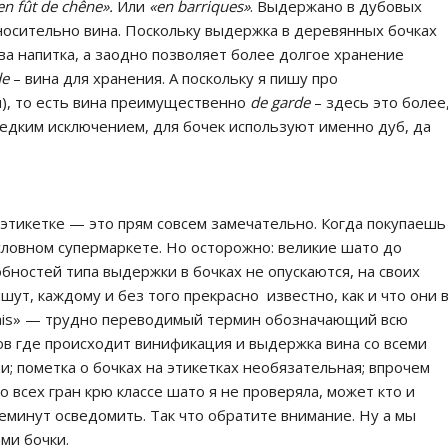
i en fût de chêne».
Или
«en barriques»
. Выдержано в дубовых
носительно вина. Поскольку выдержка в деревянных бочках
ва напитка, а заодно позволяет более долгое хранение
de
– вина для хранения. А поскольку я пишу про
), то есть вина преимущественно
de garde
– здесь это более
 редким исключением, для бочек используют именно дуб, да
 этикетке — это прям совсем замечательно. Когда покупаешь
словном супермаркете. Но осторожно: великие шато до
бностей типа выдержки в бочках не опускаются, на своих
шут, каждому и без того прекрасно известно, как и что они 
chais» — трудно переводимый термин обозначающий всю
в где происходит винификация и выдержка вина со всеми
 пометка о бочках на этикетках необязательная; впрочем
 всех гран крю классе шато я не проверяла, может кто и
реминут осведомить. Так что обратите внимание. Ну а мы
ми бочки.