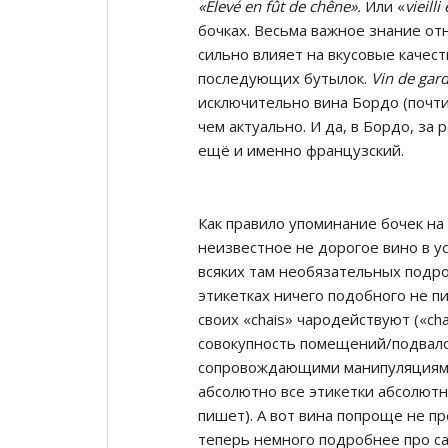
«Elevé en fût de chêne».
Или «
vieill
бочках. Весьма важное знание от
сильно влияет на вкусовые качест
последующих бутылок.
Vin de gar
исключительно вина Бордо (почти
чем актуально. И да, в Бордо, за
ещё и именно французский.
Как правило упоминание бочек на
неизвестное не дорогое вино в у
всяких там необязательных подро
этикетках ничего подобного не пи
своих «chais» чародействуют («
совокупность помещений/подвало
сопровождающими манипуляциями;
абсолютно все этикетки абсолютно
пишет). А вот вина попроще не п
теперь немного подробнее про са