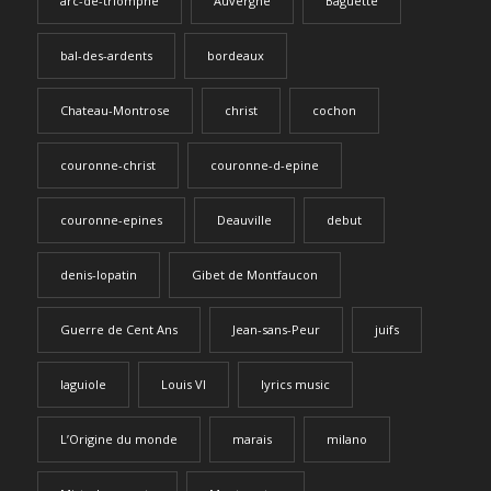
arc-de-triomphe
Auvergne
Baguette
bal-des-ardents
bordeaux
Chateau-Montrose
christ
cochon
couronne-christ
couronne-d-epine
couronne-epines
Deauville
debut
denis-lopatin
Gibet de Montfaucon
Guerre de Cent Ans
Jean-sans-Peur
juifs
laguiole
Louis VI
lyrics music
L’Origine du monde
marais
milano