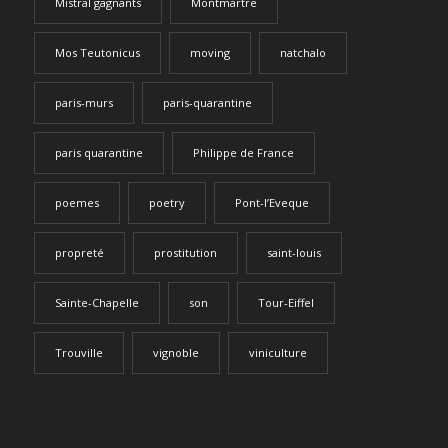
Mistral gagnants
Montmartre
Mos Teutonicus
moving
natchalo
paris-murs
paris-quarantine
paris quarantine
Philippe de France
poemes
poetry
Pont-l’Eveque
propreté
prostitution
saint-louis
Sainte-Chapelle
son
Tour-Eiffel
Trouville
vignoble
viniculture