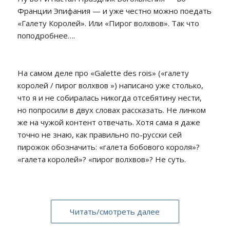
Франции Эпифания — и уже честно можно поедать
«Галету Королей». Или «Пирог волхвов». Так что
поподробнее….
На самом деле про «Galette des rois» («галету
королей / пирог волхвов ») написано уже столько,
что я и не собиралась никогда отсебятину нести,
но попросили в двух словах рассказать. Не линком
же на чужой контент отвечать. Хотя сама я даже
точно не знаю, как правильно по-русски сей
пирожок обозначить: «галета бобового короля»?
«галета королей»? «пирог волхвов»? Не суть.
Читать/смотреть далее