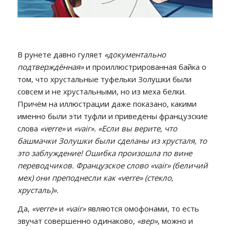
В рунете давно гуляет
«документально
подтверждённая»
и проиллюстрированная байка о
том, что хрустальные туфельки Золушки были
совсем и не хрустальными, но из меха белки.
Причём на иллюстрации даже показано, какими
именно были эти туфли и приведены французские
слова
«verre»
и
«vair».
«Если вы верите, что
башмачки Золушки были сделаны из хрусталя, то
это заблуждение! Ошибка произошла по вине
переводчиков. Французское слово «vair» (беличий
мех) они преподнесли как «verre» (стекло,
хрусталь)».
Да,
«verre»
и
«vair»
являются омофонами, то есть
звучат совершенно одинаково,
«вер»
, можно и