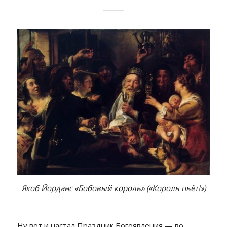
Якоб Йорданс «Бобовый король» («Король пьёт!»)
Ну вот и настал Праздник Богоявления — во