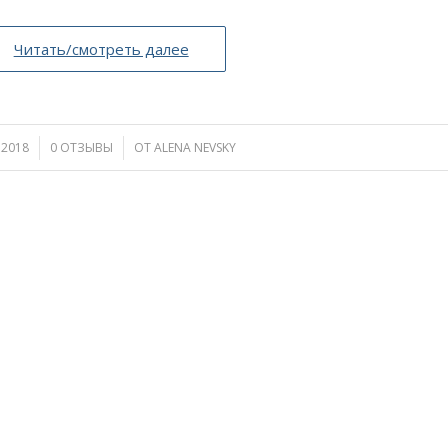
Читать/смотреть далее
.2018
0 ОТЗЫВЫ
/
ОТ
ALENA NEVSKY