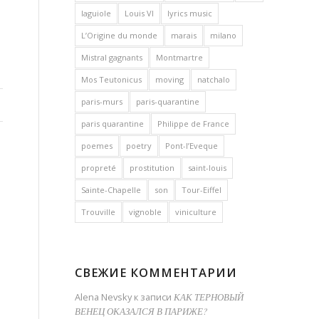
laguiole
Louis VI
lyrics music
L’Origine du monde
marais
milano
Mistral gagnants
Montmartre
Mos Teutonicus
moving
natchalo
paris-murs
paris-quarantine
paris quarantine
Philippe de France
poemes
poetry
Pont-l’Eveque
propreté
prostitution
saint-louis
Sainte-Chapelle
son
Tour-Eiffel
Trouville
vignoble
viniculture
СВЕЖИЕ КОММЕНТАРИИ
Alena Nevsky
к записи
КАК ТЕРНОВЫЙ
ВЕНЕЦ ОКАЗАЛСЯ В ПАРИЖЕ?