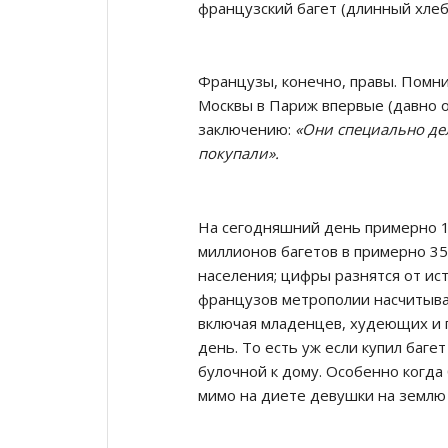
французский багет (длинный хлеб
Французы, конечно, правы. Помнит
Москвы в Париж впервые (давно оч
заключению:
«Они специально де
покупали».
На сегодняшний день примерно 
миллионов багетов в примерно 35
населения; цифры разнятся от исто
французов метрополии насчитывае
включая младенцев, худеющих и п
день. То есть уж если купил баге
булочной к дому. Особенно когда б
мимо на диете девушки на землю