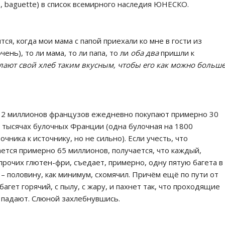
, baguette) в список всемирного наследия ЮНЕСКО.
ся, когда мои мама с папой приехали ко мне в гости из
ень), то ли мама, то ли папа, то ли
оба два
пришли к
лают свой хлеб таким вкусным, чтобы его как можно больш
12 миллионов французов ежедневно покупают примерно 30
 тысячах булочных Франции (одна булочная на 1800
чника к источнику, но не сильно). Если учесть, что
тся примерно 65 миллионов, получается, что каждый,
рочих глютен-фри, съедает, примерно, одну пятую багета в
т – половину, как минимум, схомячил. Причём ещё по пути от
агет горячий, с пылу, с жару, и пахнет так, что проходящие
 падают. Слюной захлебнувшись.