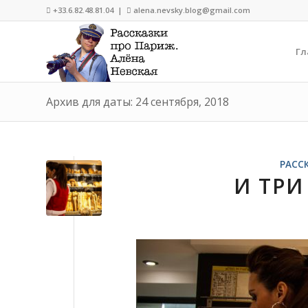
+33.6.82.48.81.04 |
alena.nevsky.blog@gmail.com


Гл
Архив для даты: 24 сентября, 2018
РАСС
И ТРИ