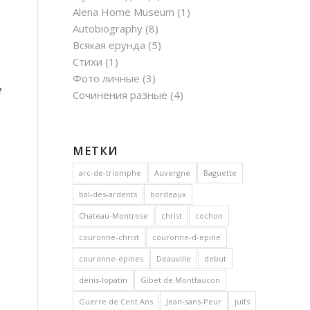
Alena Home Museum
(1)
Autobiography
(8)
Всякая ерунда
(5)
Стихи
(1)
Фото личные
(3)
е
Сочинения разные
(4)
МЕТКИ
arc-de-triomphe
Auvergne
Baguette
bal-des-ardents
bordeaux
Chateau-Montrose
christ
cochon
couronne-christ
couronne-d-epine
couronne-epines
Deauville
debut
denis-lopatin
Gibet de Montfaucon
Guerre de Cent Ans
Jean-sans-Peur
juifs