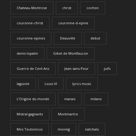
Chateau-Montrose
christ
cochon
couronne-christ
couronne-d-epine
couronne-epines
Deauville
debut
denis-lopatin
Gibet de Montfaucon
Guerre de Cent Ans
Jean-sans-Peur
juifs
laguiole
Louis VI
lyrics music
L’Origine du monde
marais
milano
Mistral gagnants
Montmartre
Mos Teutonicus
moving
natchalo