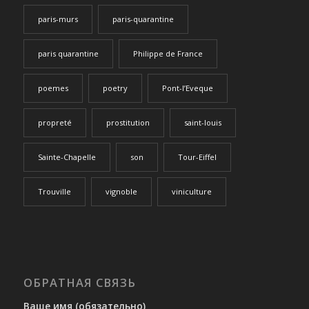
paris-murs
paris-quarantine
paris quarantine
Philippe de France
poemes
poetry
Pont-l’Eveque
propreté
prostitution
saint-louis
Sainte-Chapelle
son
Tour-Eiffel
Trouville
vignoble
viniculture
ОБРАТНАЯ СВЯЗЬ
Ваше имя (обязательно)