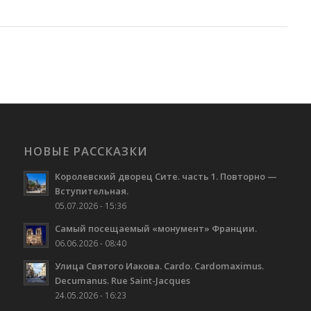
НОВЫЕ РАССКАЗКИ
Королевский дворец Сите. часть 1. Повторно —
Вступительная.
05.07.2026 - 15:36
Самый посещаемый «монумент» Франции.
06.06.2026 - 08:40
Улица Святого Иакова. Cardo. Cardomaximus.
Decumanus. Rue Saint-Jacques
24.05.2026 - 16:23